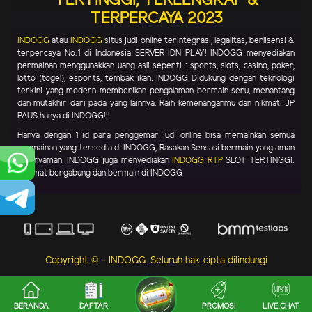
TERTINGGI, TERLENGKAP &
TERPERCAYA 2023
INDOGG
atau
INDOGG
situs judi online terintegrasi, legalitas, berlisensi &
terpercaya No.1 di Indonesia SERVER IDN PLAY! INDOGG menyediakan
permainan menggunakkan uang asli seperti : sports, slots, casino, poker,
lotto (togel), esports, tembak ikan. INDOGG Didukung dengan teknologi
terkini yang modern memberikan pengalaman bermain seru, menantang
dan mutakhir dari pada yang lainnya. Raih kemenanganmu dan nikmati JP
PAUS hanya di INDOGG!!!
Hanya dengan 1 id para penggemar judi online bisa memainkan semua
permainan yang tersedia di INDOGG, Rasakan Sensasi bermain yang aman
dan nyaman. INDOGG juga menyediakan
INDOGG RTP
SLOT TERTINGGI.
Selamat bergabung dan bermain di INDOGG
Copyright © - INDOGG. Seluruh hak cipta dilindungi
BERANDA
DAFTAR
PROMOSI
LIVE CHAT