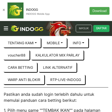
×
INDOGG
Download
INDOGG Mobile App
MASUK
DAFTAR
TENTANG KAMI
MOBILE
INFO
voucher88
KALKULATOR MIX PARLAY
CARA BETTING
LINK ALTERNATIF
WARP ANTI BLOKIR
RTP-LIVE-INDOGG
Pastikan anda sudah login terlebih dahulu untuk
memulai panduan cara betting berikut:
1. Pilih menu game ""TEMBAK IKAN"" pada halaman